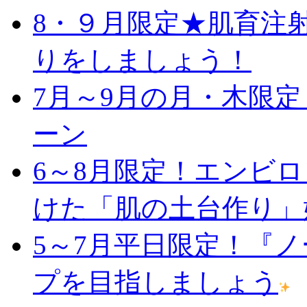
8・９月限定★肌育注
りをしましょう！
7月～9月の月・木限
ーン
6～8月限定！エンビ
けた「肌の土台作り」
5～7月平日限定！『
プを目指しましょう