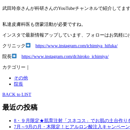
武田玲奈さんが科研さんのYouTubeチャンネルで紹介してま
私達皮膚科医も啓蒙活動が必要ですね。
インスタで最新情報アップしています、フォローはお気軽に(^
クリニック
https://www.instagram.com/ichimiya_hifuka/
院長
https://www.instagram.com/dr.hiroko_ichimiya/
カテゴリー｜
その他
院長
BACK to LIST
最近の投稿
8・９月限定★肌育注射「スネコス」でお肌の土台作り
7月～9月の月・木限定！ヒアルロン酸注入キャンペーン