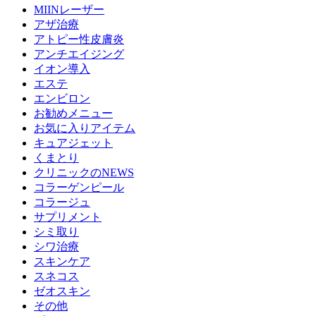
MIINレーザー
アザ治療
アトピー性皮膚炎
アンチエイジング
イオン導入
エステ
エンビロン
お勧めメニュー
お気に入りアイテム
キュアジェット
くまとり
クリニックのNEWS
コラーゲンピール
コラージュ
サプリメント
シミ取り
シワ治療
スキンケア
スネコス
ゼオスキン
その他