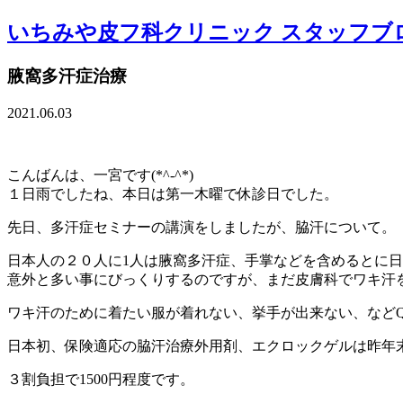
いちみや皮フ科クリニック スタッフブ
腋窩多汗症治療
2021.06.03
こんばんは、一宮です(*^-^*)
１日雨でしたね、本日は第一木曜で休診日でした。
先日、多汗症セミナーの講演をしましたが、脇汗について。
日本人の２０人に1人は腋窩多汗症、手掌などを含めるとに日
意外と多い事にびっくりするのですが、まだ皮膚科でワキ汗
ワキ汗のために着たい服が着れない、挙手が出来ない、などQ
日本初、保険適応の脇汗治療外用剤、エクロックゲルは昨年
３割負担で1500円程度です。