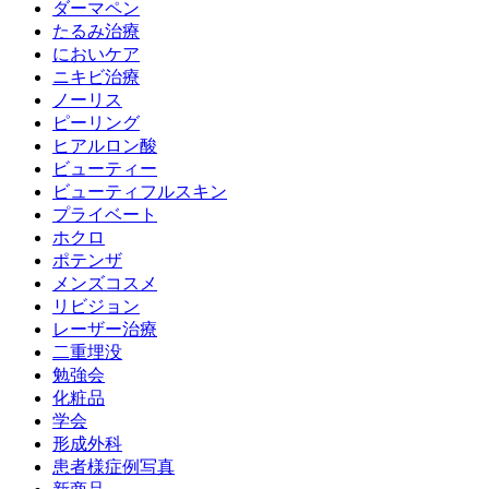
ダーマペン
たるみ治療
においケア
ニキビ治療
ノーリス
ピーリング
ヒアルロン酸
ビューティー
ビューティフルスキン
プライベート
ホクロ
ポテンザ
メンズコスメ
リビジョン
レーザー治療
二重埋没
勉強会
化粧品
学会
形成外科
患者様症例写真