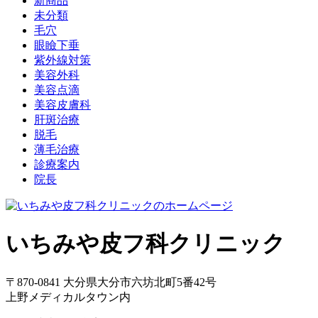
新商品
未分類
毛穴
眼瞼下垂
紫外線対策
美容外科
美容点滴
美容皮膚科
肝斑治療
脱毛
薄毛治療
診療案内
院長
いちみや皮フ科クリニック
〒870-0841 大分県大分市六坊北町5番42号
上野メディカルタウン内