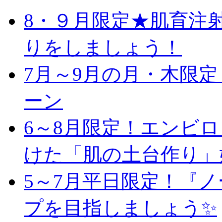
8・９月限定★肌育注
りをしましょう！
7月～9月の月・木限
ーン
6～8月限定！エンビ
けた「肌の土台作り」
5～7月平日限定！『
プを目指しましょう✨