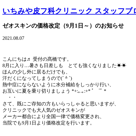
いちみや皮フ科クリニック スタッフブ
ゼオスキンの価格改定（9月1日～）のお知らせ
2021.08.07
こんにちは♬ 受付の髙橋です。
8月に入り…暑さも日差しも とても強くなりました☀︎☀︎
ほんの少し外に居るだけでも、
汗だくになってしまうので(´ ᐞ `)
熱中症にならないように水分補給をしっかり行い、
お互いに夏を乗り切りましょう *+:｡.｡:+* ﾟ ゜ﾟ *
・・
さて、既にご存知の方もいらっしゃると思いますが、
クリニックでも大人気のゼオスキンが
メーカー都合により全国一律で価格変更され、
当院でも9月1日より価格改定を行います。