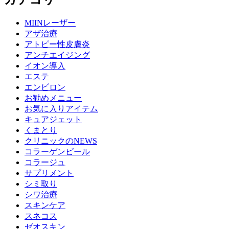
MIINレーザー
アザ治療
アトピー性皮膚炎
アンチエイジング
イオン導入
エステ
エンビロン
お勧めメニュー
お気に入りアイテム
キュアジェット
くまとり
クリニックのNEWS
コラーゲンピール
コラージュ
サプリメント
シミ取り
シワ治療
スキンケア
スネコス
ゼオスキン