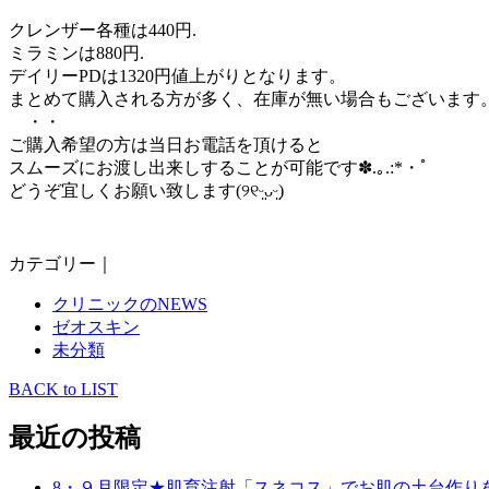
クレンザー各種は440円.
ミラミンは880円.
デイリーPDは1320円値上がりとなります。
まとめて購入される方が多く、在庫が無い場合もございます
・・
ご購入希望の方は当日お電話を頂けると
スムーズにお渡し出来しすることが可能です✽.｡.:*・ﾟ
どうぞ宜しくお願い致します(୨୧ᵕ̤ᴗᵕ̤)
カテゴリー｜
クリニックのNEWS
ゼオスキン
未分類
BACK to LIST
最近の投稿
8・９月限定★肌育注射「スネコス」でお肌の土台作り