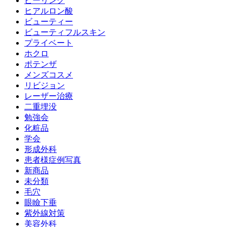
ピーリング
ヒアルロン酸
ビューティー
ビューティフルスキン
プライベート
ホクロ
ポテンザ
メンズコスメ
リビジョン
レーザー治療
二重埋没
勉強会
化粧品
学会
形成外科
患者様症例写真
新商品
未分類
毛穴
眼瞼下垂
紫外線対策
美容外科