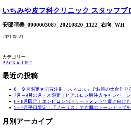
いちみや皮フ科クリニック スタッフブ
安部晴美_0000003087_20210820_1122_右向_WH
2021.08.21
カテゴリー｜
BACK to LIST
最近の投稿
8・９月限定★肌育注射「スネコス」でお肌の土台作り
7月～9月の月・木限定！ヒアルロン酸注入キャンペーン
6～8月限定！エンビロンのトリートメントで夏に向け
5～7月平日限定！『ノーリス』でお肌のトーンアップ
月別アーカイブ