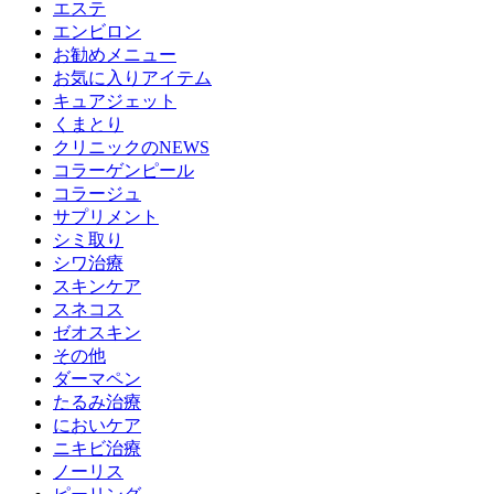
エステ
エンビロン
お勧めメニュー
お気に入りアイテム
キュアジェット
くまとり
クリニックのNEWS
コラーゲンピール
コラージュ
サプリメント
シミ取り
シワ治療
スキンケア
スネコス
ゼオスキン
その他
ダーマペン
たるみ治療
においケア
ニキビ治療
ノーリス