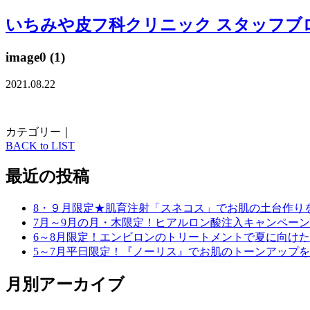
いちみや皮フ科クリニック スタッフブ
image0 (1)
2021.08.22
カテゴリー｜
BACK to LIST
最近の投稿
8・９月限定★肌育注射「スネコス」でお肌の土台作り
7月～9月の月・木限定！ヒアルロン酸注入キャンペーン
6～8月限定！エンビロンのトリートメントで夏に向け
5～7月平日限定！『ノーリス』でお肌のトーンアップ
月別アーカイブ