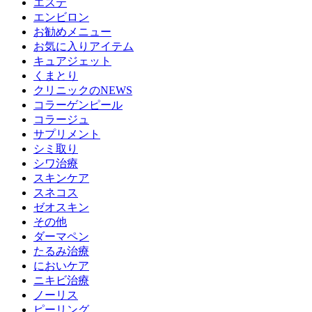
エステ
エンビロン
お勧めメニュー
お気に入りアイテム
キュアジェット
くまとり
クリニックのNEWS
コラーゲンピール
コラージュ
サプリメント
シミ取り
シワ治療
スキンケア
スネコス
ゼオスキン
その他
ダーマペン
たるみ治療
においケア
ニキビ治療
ノーリス
ピーリング