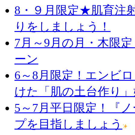
8・９月限定★肌育注
りをしましょう！
7月～9月の月・木限
ーン
6～8月限定！エンビ
けた「肌の土台作り」
5～7月平日限定！『
プを目指しましょう