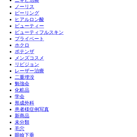
ニキビ治療
ノーリス
ピーリング
ヒアルロン酸
ビューティー
ビューティフルスキン
プライベート
ホクロ
ポテンザ
メンズコスメ
リビジョン
レーザー治療
二重埋没
勉強会
化粧品
学会
形成外科
患者様症例写真
新商品
未分類
毛穴
眼瞼下垂