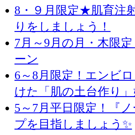
8・９月限定★肌育注
りをしましょう！
7月～9月の月・木限
ーン
6～8月限定！エンビ
けた「肌の土台作り」
5～7月平日限定！『
プを目指しましょう✨