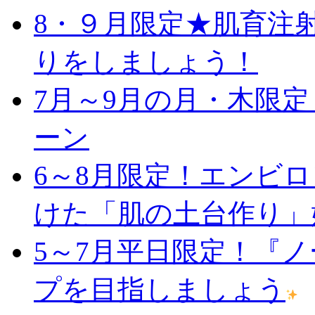
8・９月限定★肌育注
りをしましょう！
7月～9月の月・木限
ーン
6～8月限定！エンビ
けた「肌の土台作り」
5～7月平日限定！『
プを目指しましょう