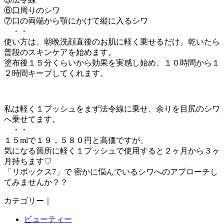
⑥口周りのシワ
⑦口の両端から顎にかけて縦に入るシワ
・・
使い方は、朝晩洗顔直後のお肌に軽く乗せるだけ。乾いたら
普段のスキンケアを始めます。
塗布後１５分くらいから効果を実感し始め、１０時間から１
２時間キープしてくれます。
私は軽く１プッシュをまず法令線に乗せ、余りを目尻のシワ
へ乗せてます。
・・
１５mlで１９，５８０円と高価ですが、
気になる箇所に軽く１プッシュで使用すると２ヶ月から３ヶ
月持ちます♡
「リボックス7」で 密かに悩んでいるシワへのアプローチし
てみませんか？？
カテゴリー｜
ビューティー