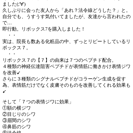
ました(;'∀')
久しぶりに会った友人から「あれ？法令線どうした？」と。
自分でも、うすうす気付いてましたが、友達から言われたの
で…
即行動。リボックス7を購入しました！
・・
実は、院長も数ある化粧品の中、ずっとリピートしているリ
ボックス７。
・・
リボックス７の【７】の由来は７つのペプチド配合。
４種類の神経伝達阻害ペプチドが表情筋に働きかけ表情ジワ
を改善➹
さらに３種類のシグナルペプチドがコラーゲン生成を促す
為、表情筋だけでなく皮膚そのものを改善してくれる効果も
➹
そして「７つの表情ジワに効果」
①額の横ジワ
②目じりのシワ
③眉間のシワ
④鼻筋のシワ
⑤法令線