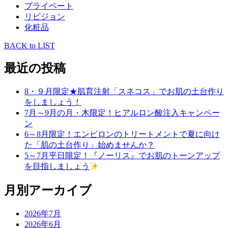
プライベート
リビジョン
化粧品
BACK to LIST
最近の投稿
8・９月限定★肌育注射「スネコス」でお肌の土台作り
をしましょう！
7月～9月の月・木限定！ヒアルロン酸注入キャンペー
ン
6～8月限定！エンビロンのトリートメントで夏に向け
た「肌の土台作り」始めませんか？
5～7月平日限定！『ノーリス』でお肌のトーンアップ
を目指しましょう
月別アーカイブ
2026年7月
2026年6月