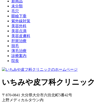
新商品
未分類
毛穴
眼瞼下垂
紫外線対策
美容外科
美容点滴
美容皮膚科
肝斑治療
脱毛
薄毛治療
診療案内
院長
いちみや皮フ科クリニック
〒870-0841 大分県大分市六坊北町5番42号
上野メディカルタウン内