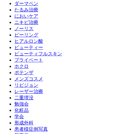
ダーマペン
たるみ治療
においケア
ニキビ治療
ノーリス
ピーリング
ヒアルロン酸
ビューティー
ビューティフルスキン
プライベート
ホクロ
ポテンザ
メンズコスメ
リビジョン
レーザー治療
二重埋没
勉強会
化粧品
学会
形成外科
患者様症例写真