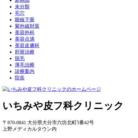
新商品
未分類
毛穴
眼瞼下垂
紫外線対策
美容外科
美容点滴
美容皮膚科
肝斑治療
脱毛
薄毛治療
診療案内
院長
いちみや皮フ科クリニック
〒870-0841 大分県大分市六坊北町5番42号
上野メディカルタウン内