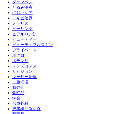
ダーマペン
たるみ治療
においケア
ニキビ治療
ノーリス
ピーリング
ヒアルロン酸
ビューティー
ビューティフルスキン
プライベート
ホクロ
ポテンザ
メンズコスメ
リビジョン
レーザー治療
二重埋没
勉強会
化粧品
学会
形成外科
患者様症例写真