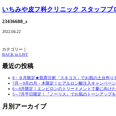
いちみや皮フ科クリニック スタッフブ
23436688_s
2022.04.22
カテゴリー｜
BACK to LIST
最近の投稿
8・９月限定★肌育注射「スネコス」でお肌の土台作り
7月～9月の月・木限定！ヒアルロン酸注入キャンペーン
6～8月限定！エンビロンのトリートメントで夏に向け
5～7月平日限定！『ノーリス』でお肌のトーンアップ
月別アーカイブ