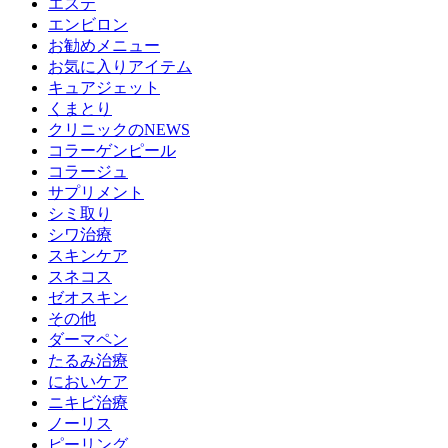
エステ
エンビロン
お勧めメニュー
お気に入りアイテム
キュアジェット
くまとり
クリニックのNEWS
コラーゲンピール
コラージュ
サプリメント
シミ取り
シワ治療
スキンケア
スネコス
ゼオスキン
その他
ダーマペン
たるみ治療
においケア
ニキビ治療
ノーリス
ピーリング