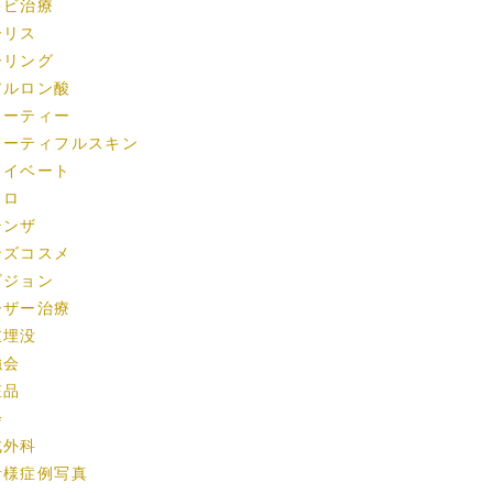
キビ治療
ーリス
ーリング
アルロン酸
ューティー
ューティフルスキン
ライベート
クロ
テンザ
ンズコスメ
ビジョン
ーザー治療
重埋没
強会
粧品
会
成外科
者様症例写真