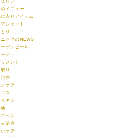
ンビロン
勧めメニュー
気に入りアイテム
ュアジェット
まとり
リニックのNEWS
ラーゲンピール
ラージュ
プリメント
ミ取り
ワ治療
キンケア
ネコス
オスキン
の他
ーマペン
るみ治療
おいケア