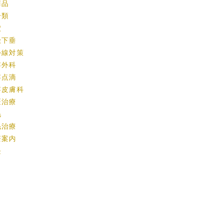
商品
分類
穴
瞼下垂
外線対策
容外科
容点滴
容皮膚科
斑治療
毛
毛治療
療案内
長