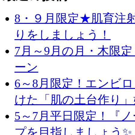
8・９月限定★肌育注
りをしましょう！
7月～9月の月・木限
ーン
6～8月限定！エンビ
けた「肌の土台作り」
5～7月平日限定！『
プを目指しましょう✨