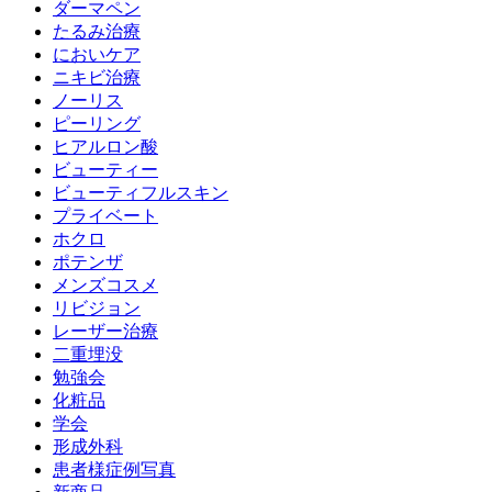
ダーマペン
たるみ治療
においケア
ニキビ治療
ノーリス
ピーリング
ヒアルロン酸
ビューティー
ビューティフルスキン
プライベート
ホクロ
ポテンザ
メンズコスメ
リビジョン
レーザー治療
二重埋没
勉強会
化粧品
学会
形成外科
患者様症例写真