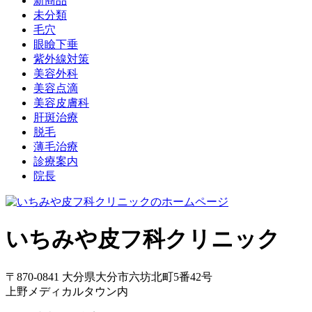
新商品
未分類
毛穴
眼瞼下垂
紫外線対策
美容外科
美容点滴
美容皮膚科
肝斑治療
脱毛
薄毛治療
診療案内
院長
いちみや皮フ科クリニック
〒870-0841 大分県大分市六坊北町5番42号
上野メディカルタウン内