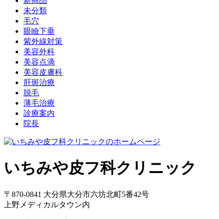
新商品
未分類
毛穴
眼瞼下垂
紫外線対策
美容外科
美容点滴
美容皮膚科
肝斑治療
脱毛
薄毛治療
診療案内
院長
いちみや皮フ科クリニック
〒870-0841 大分県大分市六坊北町5番42号
上野メディカルタウン内