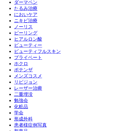
ダーマペン
たるみ治療
においケア
ニキビ治療
ノーリス
ピーリング
ヒアルロン酸
ビューティー
ビューティフルスキン
プライベート
ホクロ
ポテンザ
メンズコスメ
リビジョン
レーザー治療
二重埋没
勉強会
化粧品
学会
形成外科
患者様症例写真