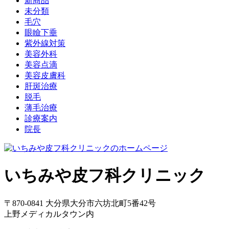
新商品
未分類
毛穴
眼瞼下垂
紫外線対策
美容外科
美容点滴
美容皮膚科
肝斑治療
脱毛
薄毛治療
診療案内
院長
いちみや皮フ科クリニック
〒870-0841 大分県大分市六坊北町5番42号
上野メディカルタウン内