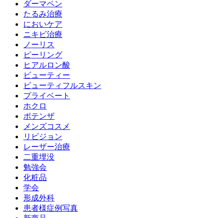
ダーマペン
たるみ治療
においケア
ニキビ治療
ノーリス
ピーリング
ヒアルロン酸
ビューティー
ビューティフルスキン
プライベート
ホクロ
ポテンザ
メンズコスメ
リビジョン
レーザー治療
二重埋没
勉強会
化粧品
学会
形成外科
患者様症例写真