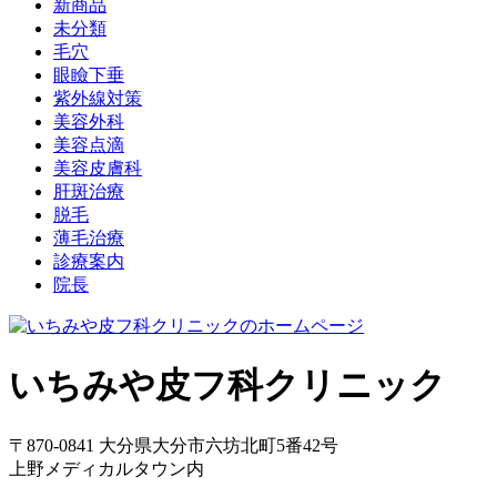
新商品
未分類
毛穴
眼瞼下垂
紫外線対策
美容外科
美容点滴
美容皮膚科
肝斑治療
脱毛
薄毛治療
診療案内
院長
いちみや皮フ科クリニック
〒870-0841 大分県大分市六坊北町5番42号
上野メディカルタウン内