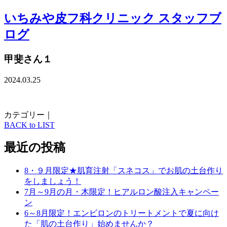
いちみや皮フ科クリニック スタッフブ
ログ
甲斐さん１
2024.03.25
カテゴリー｜
BACK to LIST
最近の投稿
8・９月限定★肌育注射「スネコス」でお肌の土台作り
をしましょう！
7月～9月の月・木限定！ヒアルロン酸注入キャンペー
ン
6～8月限定！エンビロンのトリートメントで夏に向け
た「肌の土台作り」始めませんか？