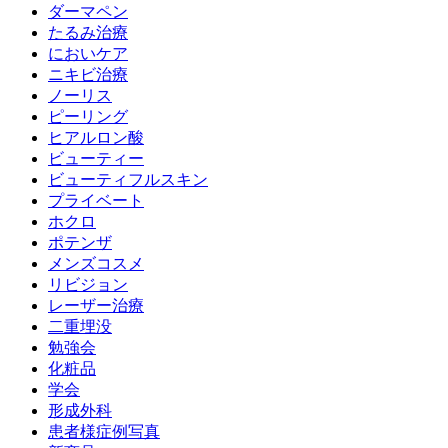
ダーマペン
たるみ治療
においケア
ニキビ治療
ノーリス
ピーリング
ヒアルロン酸
ビューティー
ビューティフルスキン
プライベート
ホクロ
ポテンザ
メンズコスメ
リビジョン
レーザー治療
二重埋没
勉強会
化粧品
学会
形成外科
患者様症例写真