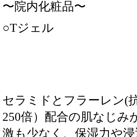
〜院内化粧品〜
○Tジェル
セラミドとフラーレン(抗
250倍）配合の肌なじ
激も少なく、保湿力や浸