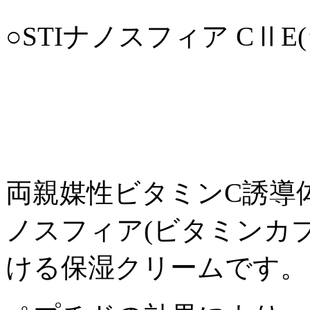
○STIナノスフィア CⅡ
両親媒性ビタミンC誘導
ノスフィア(ビタミンカ
ける保湿クリームです。