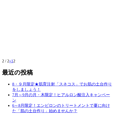
お気に入りアイテム
化粧品
2 / 2
«
1
2
最近の投稿
8・９月限定★肌育注射「スネコス」でお肌の土台作り
をしましょう！
7月～9月の月・木限定！ヒアルロン酸注入キャンペー
ン
6～8月限定！エンビロンのトリートメントで夏に向け
た「肌の土台作り」始めませんか？