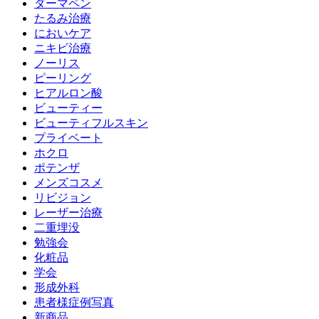
ダーマペン
たるみ治療
においケア
ニキビ治療
ノーリス
ピーリング
ヒアルロン酸
ビューティー
ビューティフルスキン
プライベート
ホクロ
ポテンザ
メンズコスメ
リビジョン
レーザー治療
二重埋没
勉強会
化粧品
学会
形成外科
患者様症例写真
新商品