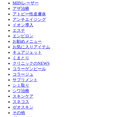
MIINレーザー
アザ治療
アトピー性皮膚炎
アンチエイジング
イオン導入
エステ
エンビロン
お勧めメニュー
お気に入りアイテム
キュアジェット
くまとり
クリニックのNEWS
コラーゲンピール
コラージュ
サプリメント
シミ取り
シワ治療
スキンケア
スネコス
ゼオスキン
その他