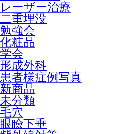
レーザー治療
二重埋没
勉強会
化粧品
学会
形成外科
患者様症例写真
新商品
未分類
毛穴
眼瞼下垂