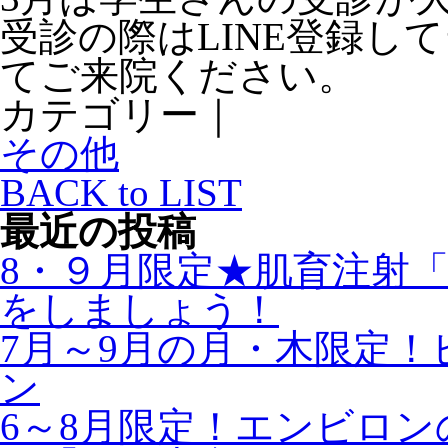
受診の際はLINE登録し
てご来院ください。
カテゴリー｜
その他
BACK to LIST
最近の投稿
8・９月限定★肌育注射
をしましょう！
7月～9月の月・木限定
ン
6～8月限定！エンビロ