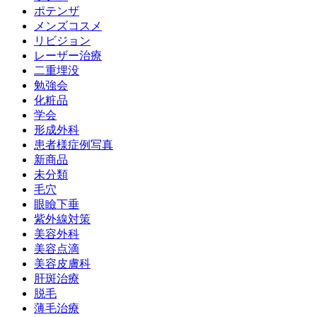
ポテンザ
メンズコスメ
リビジョン
レーザー治療
二重埋没
勉強会
化粧品
学会
形成外科
患者様症例写真
新商品
未分類
毛穴
眼瞼下垂
紫外線対策
美容外科
美容点滴
美容皮膚科
肝斑治療
脱毛
薄毛治療