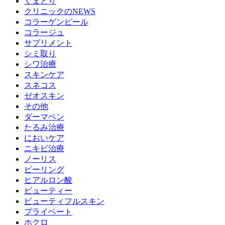
くまとり
クリニックのNEWS
コラーゲンピール
コラージュ
サプリメント
シミ取り
シワ治療
スキンケア
スネコス
ゼオスキン
その他
ダーマペン
たるみ治療
においケア
ニキビ治療
ノーリス
ピーリング
ヒアルロン酸
ビューティー
ビューティフルスキン
プライベート
ホクロ