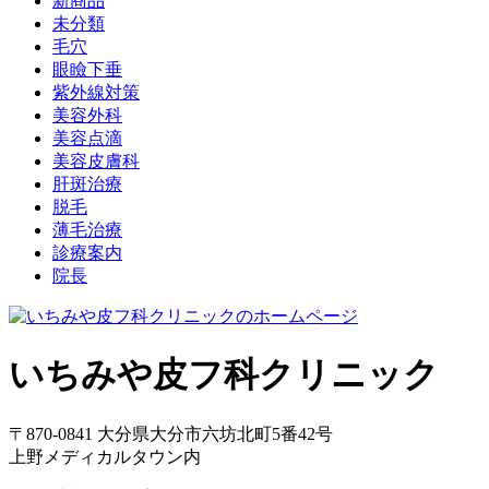
新商品
未分類
毛穴
眼瞼下垂
紫外線対策
美容外科
美容点滴
美容皮膚科
肝斑治療
脱毛
薄毛治療
診療案内
院長
いちみや皮フ科クリニック
〒870-0841 大分県大分市六坊北町5番42号
上野メディカルタウン内