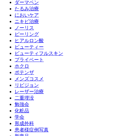
ダーマペン
たるみ治療
においケア
ニキビ治療
ノーリス
ピーリング
ヒアルロン酸
ビューティー
ビューティフルスキン
プライベート
ホクロ
ポテンザ
メンズコスメ
リビジョン
レーザー治療
二重埋没
勉強会
化粧品
学会
形成外科
患者様症例写真