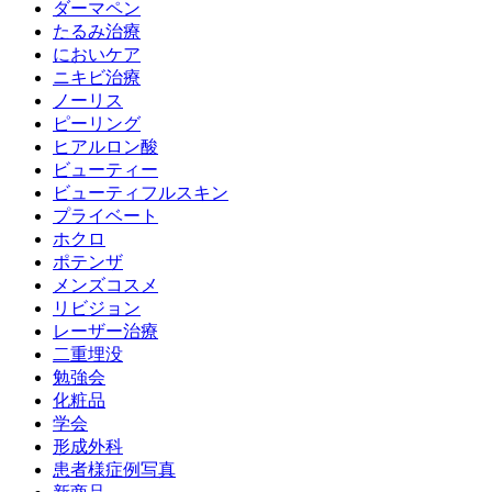
ダーマペン
たるみ治療
においケア
ニキビ治療
ノーリス
ピーリング
ヒアルロン酸
ビューティー
ビューティフルスキン
プライベート
ホクロ
ポテンザ
メンズコスメ
リビジョン
レーザー治療
二重埋没
勉強会
化粧品
学会
形成外科
患者様症例写真