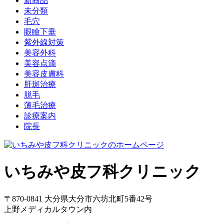
新商品
未分類
毛穴
眼瞼下垂
紫外線対策
美容外科
美容点滴
美容皮膚科
肝斑治療
脱毛
薄毛治療
診療案内
院長
いちみや皮フ科クリニック
〒870-0841 大分県大分市六坊北町5番42号
上野メディカルタウン内