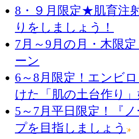
8・９月限定★肌育注
りをしましょう！
7月～9月の月・木限
ーン
6～8月限定！エンビ
けた「肌の土台作り」
5～7月平日限定！『
プを目指しましょう