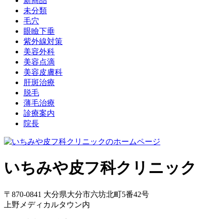
新商品
未分類
毛穴
眼瞼下垂
紫外線対策
美容外科
美容点滴
美容皮膚科
肝斑治療
脱毛
薄毛治療
診療案内
院長
いちみや皮フ科クリニック
〒870-0841 大分県大分市六坊北町5番42号
上野メディカルタウン内