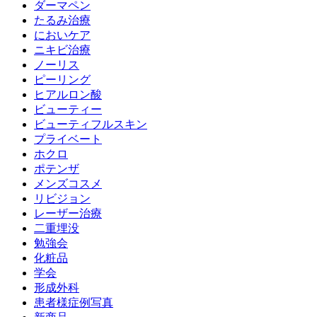
ダーマペン
たるみ治療
においケア
ニキビ治療
ノーリス
ピーリング
ヒアルロン酸
ビューティー
ビューティフルスキン
プライベート
ホクロ
ポテンザ
メンズコスメ
リビジョン
レーザー治療
二重埋没
勉強会
化粧品
学会
形成外科
患者様症例写真