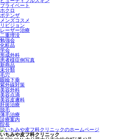
ビューティフルスキン
プライベート
ホクロ
ポテンザ
メンズコスメ
リビジョン
レーザー治療
二重埋没
勉強会
化粧品
学会
形成外科
患者様症例写真
新商品
未分類
毛穴
眼瞼下垂
紫外線対策
美容外科
美容点滴
美容皮膚科
肝斑治療
脱毛
薄毛治療
診療案内
院長
いちみや皮フ科クリニック