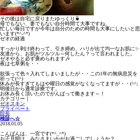
その後は自宅に戻りまたゆっくり🍵
母でもない、妻でもない自分時間て大事ですね。
忙しい毎日ですが今年は自分のための時間も大事にしたいと思
います(*^-^*)
ゼオの経過
すっかり剥け終わって、引き締め、ハリが出て均一なお肌に✨
友達から、お肌がツルツル～何したん？って言われました。
ゼオやると必ず褒められます🎶
夜は七草粥を・・
欲張って色々入れてしまいましたが・・この1年の無病息災を
祈って(^^)
休みが長すぎてもはや曜日の感覚がなくなってますが・・(^^;
明後日から通常診療です。
お休み長く頂いたのでがんばって働きます～！
カテゴリー｜
ゼオスキン
プライベート
院長
検診へ☆
2018.01.05
こんばんは、一宮です(*^_^*)
お正月明け、みなさまいかがお過ごしでしょうか？