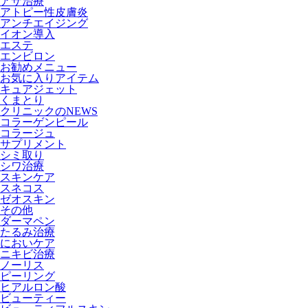
アザ治療
アトピー性皮膚炎
アンチエイジング
イオン導入
エステ
エンビロン
お勧めメニュー
お気に入りアイテム
キュアジェット
くまとり
クリニックのNEWS
コラーゲンピール
コラージュ
サプリメント
シミ取り
シワ治療
スキンケア
スネコス
ゼオスキン
その他
ダーマペン
たるみ治療
においケア
ニキビ治療
ノーリス
ピーリング
ヒアルロン酸
ビューティー