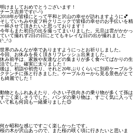
明けましておめでとうございます！
ナース吉井です(^-^)
2018年が皆様にとって平和と沢山の幸せが訪れますように💕
そしていちみや皮フ科クリニックで皆様の幸せのお手伝いを精
一杯させて頂きたいと思っております！
今年もまた初日の出を撮ってまいりました。元旦は雲がかかっ
ていて撮れず2日の日にとてもキレイな日の出が撮れました
(^_^;)
世界のみんなが幸でありますようにっとお祈りしました。
今回、お休みを長く頂きリフレッシュ出来ました。
休み前半は、家族や友達などの集まりが多く食べてばかりの生
活でした。確実に太りました！
後は、初詣や初売り、それと20年ぶりくらいに別府ケーブルラ
クテンチに孫と行きました。ケーブルカーから見る景色がとて
も綺麗でした！
動物ともふれあえたり、小さい子供向きの乗り物が多くて孫は
すごく楽しそうでした。パンダの乗り物は、すごく気に入って
いて私も何回も一緒乗りました😊
何か昭和な感じですごく楽しかったです。
桜の木が沢山あっので、また桜の咲く頃に行きたいと思いま