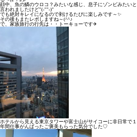
顔中、魚の鱗のウロコ？みたいな感じ、息子にゾンビみたいと
言われましたけど"(-""-)"
でも絶対キレイになるので剥けるたびに楽しみです～✨
その後もまたレポしますね～(^^♪
で、家族旅行の行先は・・トーキョーです✈
ホテルから見える東京タワーや富士山がサイコーに非日常で１
年間仕事がんばったご褒美もらった気分でした♡