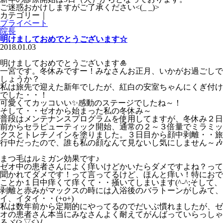
ご迷惑おかけしますがご了承ください<(_ _)>
カテゴリー｜
プライベート
院長
明けましておめでとうございます☆
2018.01.03
明けましておめでとうございます🎍
一宮です。冬休みですー！みなさんお正月、いかがお過ごしで
しょうか？
私は旅先で迎えた新年でしたが、紅白の安室ちゃんにくぎ付け
でした・・！
可愛くてカッコいい✨感動のステージでしたね～！
そして・・ゼオから始まった私の冬休み～
普段はメンテナンスプログラムを使用してますが、冬休み２日
前からセラピューティック開始、通常の２～３倍量でミラミッ
クスとトレチノインを塗りました。３日目から顔中剥離・・旅
行中だったので、誰も私の顔なんて見ないし気にしません～🎶
まつ毛はルミガン効果です♪
ゼオ中の患者さんによく痒いけどかいたらダメですよね？って
聞かれてダメです！って言ってるけど、ほんと痒い！特におで
ことか１日中痒くて痒くて・・掻いてしまいます(^-^;そして、
剥離と赤みがマックスの時には入浴後のバラトーンがしみて、
イ、イタイ・・(+o+)
私は数年前から定期的にやってるのでだいぶ慣れましたが、ゼ
オの患者さん本当にみなさんよく耐えてがんばっていらっしゃ
るヾ(≧▽≦)ﾉ