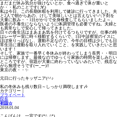
まだまだ休み気分が抜けないとか、食べ過ぎて体が重いと
か・・私のことです( ;∀;)
私は今日、この長期休暇を利用して健診に行ってきました。夫
と2人で朝からあの、けして美味しいとは言えない(^-^;下剤を
大量に飲み・・1日がかりで全身検査してもらいましたよ～。
医者の不養生にならないように体調管理も必要ですね。夫婦と
も異常なしで安心して帰ってきました。
日々の食生活はまあまあ気を付けてるつもりですが、仕事の時
はレーザー室に時々移動するくらいで、1日中診察室のイスに
ほぼ座りっぱなし、運動不足なので、今年の目標は少しでも日
常生活に運動を取り入れていくこと、を実践していきたいと思
います！
そして、家族で一番早く冬休みが終わってしまう長男・・明日
には帰寮します。最後なのでゆっくり家族の時間を楽しみたい
ところですが、宿題が大量に終わっていないみたいで、残念な
がら無理そうです(ー_ー)!!
東京の夜・・✨
元日に行ったキッザニア(^^♪
私の冬休みも残り数日～しっかり満喫します🎶
カテゴリー｜
プライベート
院長
初詣☆
2018.01.04
こんばんは、一宮です(*^_^*)