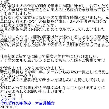
す(笑)
我が家は主人の仕事の関係で年末に福岡に帰省し、お節やたく
さんの食材を持たせてもらい主人のいる佐伯で家族揃ってお正
月を過ごしました。
普段なかなか家族揃えないもので貴重な時間となりました。元
旦にはそれぞれに今年の目標を発表し、3人の子供達も自分な
りに考えて微笑ましかったです。
全員が家族を思う内容だったのでウルウルしてしまいました
が…
そんなこんなで、福岡の実家以外は遠出することもなく家族と
濃厚な時間が過ごせた冬休みとなりました。長女の七五三・次
女のお宮参りをした思い出の佐伯の五所明神で初詣もできまし
た。
仕事初め&新学期に備えて長女と美容室にも行けました。
アナ雪のエルサ風アレンジにしてもらった娘もご機嫌です♡
お陰さまでしっかり充電できました。
新たな気持ちで今年１年、チームいちみやの一員として成長し
ていきたい一心です。
今年も多くの患者様との出会いを楽しみにお待ちしておりま
す。
皆様にとってお肌も心も光輝く幸せな１年となりますように
どうぞよろしくお願い申し上げます。
カテゴリー｜
プライベート
それぞれの冬休み ☆吉井編☆
2018.01.09