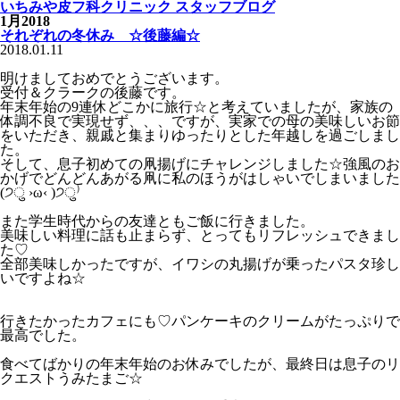
いちみや皮フ科クリニック スタッフブログ
1月2018
それぞれの冬休み ☆後藤編☆
2018.01.11
明けましておめでとうございます。
受付＆クラークの後藤です。
年末年始の9連休どこかに旅行☆と考えていましたが、家族の
体調不良で実現せず、、、ですが、実家での母の美味しいお節
をいただき、親戚と集まりゆったりとした年越しを過ごしまし
た。
そして、息子初めての凧揚げにチャレンジしました☆強風のお
かげでどんどんあがる凧に私のほうがはしゃいでしまいました
(੭ु ›ω‹ )੭ु⁾
また学生時代からの友達ともご飯に行きました。
美味しい料理に話も止まらず、とってもリフレッシュできまし
た♡
全部美味しかったですが、イワシの丸揚げが乗ったパスタ珍し
いですよね☆
行きたかったカフェにも♡パンケーキのクリームがたっぷりで
最高でした。
食べてばかりの年末年始のお休みでしたが、最終日は息子のリ
クエストうみたまご☆