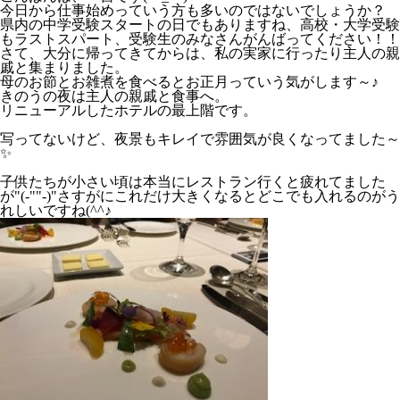
今日から仕事始めっていう方も多いのではないでしょうか？
県内の中学受験スタートの日でもありますね、高校・大学受験
もラストスパート、受験生のみなさんがんばってください！！
さて、大分に帰ってきてからは、私の実家に行ったり主人の親
戚と集まりました。
母のお節とお雑煮を食べるとお正月っていう気がします～♪
きのうの夜は主人の親戚と食事へ。
リニューアルしたホテルの最上階です。
写ってないけど、夜景もキレイで雰囲気が良くなってました～
✨
子供たちが小さい頃は本当にレストラン行くと疲れてました
が"(-""-)"さすがにこれだけ大きくなるとどこでも入れるのがう
れしいですね(^^♪