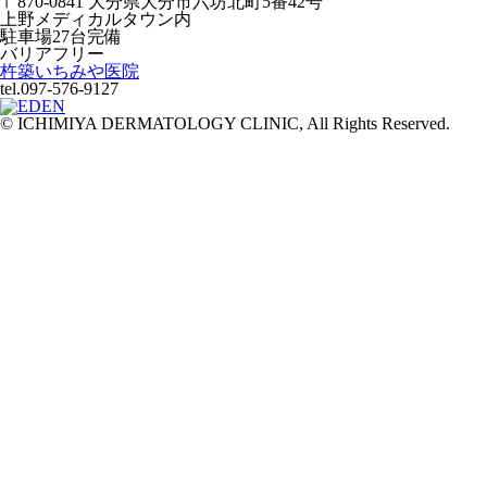
〒870-0841 大分県大分市六坊北町5番42号
上野メディカルタウン内
駐車場27台完備
バリアフリー
杵築いちみや医院
tel.097-576-9127
© ICHIMIYA DERMATOLOGY CLINIC, All Rights Reserved.