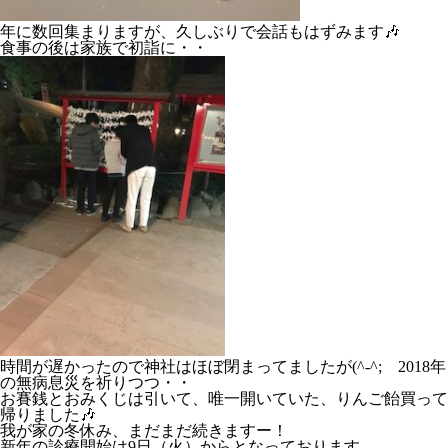
年に数回集まりますが、久しぶりで会話もはずみます🎶
食事の後は家族で初詣に・・
時間が遅かったので神社はほぼ閉まってましたが(^-^; 2018年
の無病息災を祈りつつ・・
お賽銭とおみくじは引いて、唯一開いていた、りんご飴買って
帰りました🎶
我が家の冬休み、まだまだ続きますー！
新年の診療開始は9日（火）からとなっております。