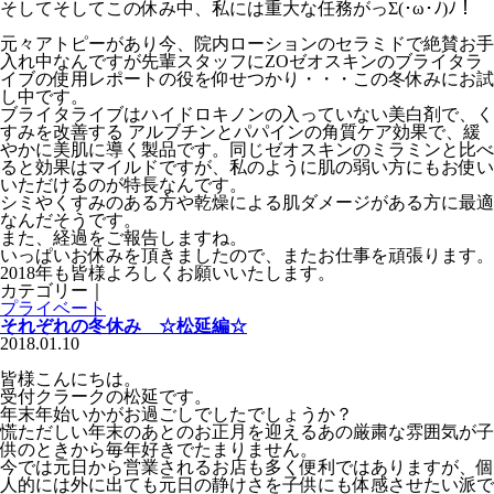
そしてそしてこの休み中、私には重大な任務がっΣ(･ω･ﾉ)ﾉ！
元々アトピーがあり今、院内ローションのセラミドで絶賛お手
入れ中なんですが先輩スタッフにZOゼオスキンのブライタラ
イブの使用レポートの役を仰せつかり・・・この冬休みにお試
し中です。
ブライタライブはハイドロキノンの入っていない美白剤で、く
すみを改善する アルブチンとパパインの角質ケア効果で、緩
やかに美肌に導く製品です。同じゼオスキンのミラミンと比べ
ると効果はマイルドですが、私のように肌の弱い方にもお使い
いただけるのが特長なんです。
シミやくすみのある方や乾燥による肌ダメージがある方に最適
なんだそうです。
また、経過をご報告しますね。
いっぱいお休みを頂きましたので、またお仕事を頑張ります。
2018年も皆様よろしくお願いいたします。
カテゴリー｜
プライベート
それぞれの冬休み ☆松延編☆
2018.01.10
皆様こんにちは。
受付クラークの松延です。
年末年始いかがお過ごしでしたでしょうか？
慌ただしい年末のあとのお正月を迎えるあの厳粛な雰囲気が子
供のときから毎年好きでたまりません。
今では元日から営業されるお店も多く便利ではありますが、個
人的には外に出ても元日の静けさを子供にも体感させたい派で