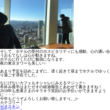
そして、ホテルの受付のホスピタリティにも感動、心の通い合
うおもてなしは心が動きますね。
ホテルに行くたびに勉強になります。
夜の東京タワーも美しい✨
あまり予定を詰めこまずに、遅く起きて昼までホテルでゆっく
り過ごす滞在でした。
なにげないカフェもオシャレにみえるマジック✨
冬休み後半はまたゼオの経過報告とあわせて書きますね！
2018年も患者さまのキラキラ笑顔のお手伝いができますよう
に・・✨
今年もどうぞよろしくお願い致します<(_ _)>
カテゴリー｜
ゼオスキン