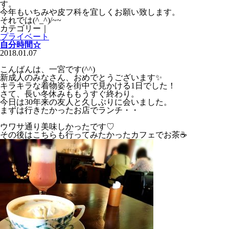
す。
今年もいちみや皮フ科を宜しくお願い致します。
それでは(^_^)/~~
カテゴリー｜
プライベート
自分時間☆
2018.01.07
こんばんは、一宮です(^^)
新成人のみなさん、おめでとうございます✨
キラキラな着物姿を街中で見かける1日でした！
さて、長い冬休みももうすぐ終わり。
今日は30年来の友人と久しぶりに会いました。
まずは行きたかったお店でランチ・・
ウワサ通り美味しかったです♡
その後はこちらも行ってみたかったカフェでお茶☕