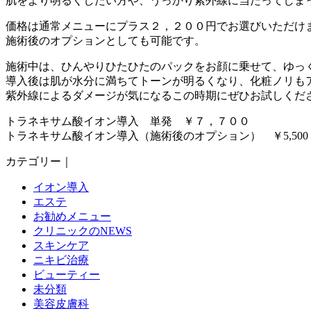
肌をより明るくしたい方や、うっかり紫外線に当たってしま
価格は通常メニューにプラス２，２００円でお選びいただけ
施術後のオプションとしても可能です。
施術中は、ひんやりひたひたのパックをお顔に乗せて、ゆっくり
導入後は肌が水分に満ちてトーンが明るくなり、化粧ノリも
紫外線によるダメージが気になるこの時期にぜひお試しください
トラネキサム酸イオン導入 単発 ￥７，７００
トラネキサム酸イオン導入（施術後のオプション） ￥5,500
カテゴリー｜
イオン導入
エステ
お勧めメニュー
クリニックのNEWS
スキンケア
ニキビ治療
ビューティー
未分類
美容皮膚科