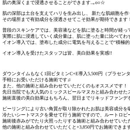
肌の奥深くまで浸透させることができます..｡o○☆
肌の深部は土台を支えてハリを生み出し、 新たな肌細胞を
その場所まで有効成分を浸透させてこそ効果が期待できます
普段のスキンケアでは、美容液などを肌に塗ると時間が経っ
実際に肌に浸透していく成分量は、肌に塗った量に比べてわ
イオン導入では、塗布した成分に電気を与えることで“積極
イオン導入を受けたスタッフは皆、美白効果を実感!!
ダウンタイムもなく1回ビタミンC+E導入5,500円（プラセンタ追
手軽にお受いただける施術です♫
また、他の施術と組み合わせていただくのもオススメです！
先日当院でも大人気のミックスピールマヌカと組み合わせた
施術直後の美白効果はもちろん、翌日までリキッドファンデを塗
ピーリングにより古い角質が取り除かれたお肌は美容成分を
冷たいシートマスクを乗せて行う施術ですので、ルートロピ
施術後赤みがでたり火照ったりする施術と組み合わせていた
他の施術と組み合わせていただくと+3,850円でお施術できま