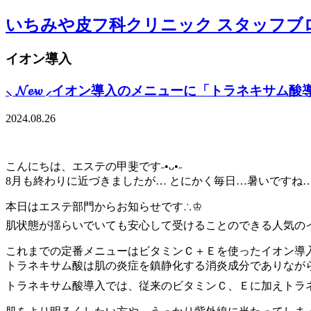
いちみや皮フ科クリニック スタッフブ
イオン導入
⸜ 𝓝𝓮𝔀 ⸝イオン導入のメニューに「トラネキサ
2024.08.26
こんにちは、エステの甲斐です˶•ᴗ•˶
8月も終わりに近づきましたが… とにかく毎日…暑いですね
本日はエステ部門からお知らせです∴♔
肌状態が揺らいでいても安心して受けることのできる人気のイオン
これまでの定番メニューはビタミンＣ＋Ｅを使ったイオン導
トラネキサム酸は肌の炎症を鎮静化する消炎成分でありなが
トラネキサム酸導入では、従来のビタミンＣ、Ｅに加えトラネ