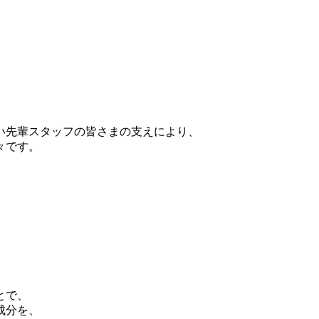
い先輩スタッフの皆さまの支えにより、
々です。
とで、
成分を、