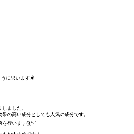
うに思います☀︎
りしました。
効果の高い成分としても人気の成分です。
行います༊*·˚