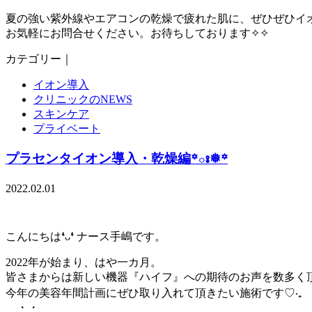
夏の強い紫外線やエアコンの乾燥で疲れた肌に、ぜひぜひイ
お気軽にお問合せください。お待ちしております✧✧
カテゴリー｜
イオン導入
クリニックのNEWS
スキンケア
プライベート
プラセンタイオン導入・乾燥編꙳ః❅꙳
2022.02.01
こんにちは❛ᴗ❛ ナース手嶋です。
2022年が始まり、はや一カ月。
皆さまからは新しい機器『ハイフ』への期待のお声を数多く
今年の美容年間計画にぜひ取り入れて頂きたい施術です♡‧₊
・・