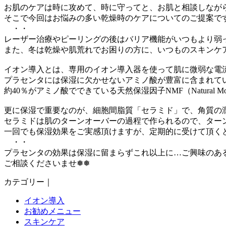
お肌のケアは時に攻めて、時に守ってと、お肌と相談しなが
そこで今回はお悩みの多い乾燥時のケアについてのご提案で
・・
レーザー治療やピーリングの後はバリア機能がいつもより弱
また、冬は乾燥や肌荒れでお困りの方に、いつものスキンケ
イオン導入とは、専用のイオン導入器を使って肌に微弱な電
プラセンタには保湿に欠かせないアミノ酸が豊富に含まれて
約40％がアミノ酸でできている天然保湿因子NMF（Natural M
更に保湿で重要なのが、細胞間脂質「セラミド」で、角質の潤
セラミドは肌のターンオーバーの過程で作られるので、ター
一回でも保湿効果をご実感頂けますが、定期的に受けて頂くと効果
・・
プラセンタの効果は保湿に留まらずこれ以上に…ご興味のあ
ご相談くださいませ❅❅
カテゴリー｜
イオン導入
お勧めメニュー
スキンケア