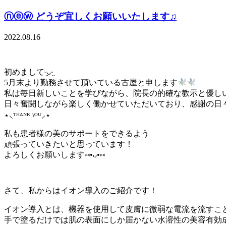
ⓝⓔⓦ どうぞ宜しくお願いいたします♫
2022.08.16
初めましてᵕ̤ᴗᵕ̤
5月末より勤務させて頂いている古屋と申します
私は毎日新しいことを学びながら、院長の的確な教示と優し
日々奮闘しながら楽しく働かせていただいており、感謝の日
⋆⸜ᵀᴴᴬᴺᴷ ᵞᴼᵁ⸝⋆
私も患者様の美のサポートをできるよう
頑張っていきたいと思っています！
よろしくお願いします⑅•ᴗ•⑅
さて、私からはイオン導入のご紹介です！
イオン導入とは、機器を使用して皮膚に微弱な電流を流すこ
手で塗るだけでは肌の表面にしか届かない水溶性の美容有効