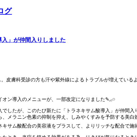
ログ
ム酸導入」が仲間入りしました
…。皮膚科受診の方も汗や紫外線によるトラブルが増えているよ
導入のメニューが、一部改定になりました✎𓈒𓂂𓏸
入でしたが、このたび新たに「トラネキサム酸導入」が仲間入
ら、メラニン色素の抑制を抑え、しみやくすみを予防する美白
キサム酸配合の美容液をプラスして、よりリッチな配合で施術を