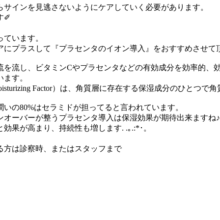
らサインを見逃さないようにケアしていく必要があります。
す✐
っています。
アにプラスして『プラセンタのイオン導入』をおすすめさせて
流を流し、ビタミンCやプラセンタなどの有効成分を効率的、
います。
oisturizing Factor）は、角質層に存在する保湿成分のひ
いの80%はセラミドが担ってると言われています。
ンオーバーが整うプラセンタ導入は保湿効果が期待出来ますね♪
が高まり、持続性も増します. .｡.:*･。
る方は診察時、またはスタッフまで