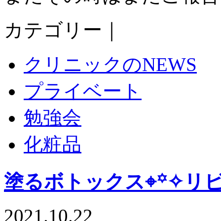
カテゴリー｜
クリニックのNEWS
プライベート
勉強会
化粧品
塗るボトックス⌖꙳✧リ
2021.10.22