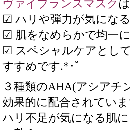
ヴァイブランスマスク
は
☑ ハリや弾力が気にな
☑ 肌をなめらかで均一
☑ スペシャルケアとし
すすめです.*･ﾟ
３種類のAHA(アシアチ
効果的に配合されていま
ハリ不足が気になる肌に