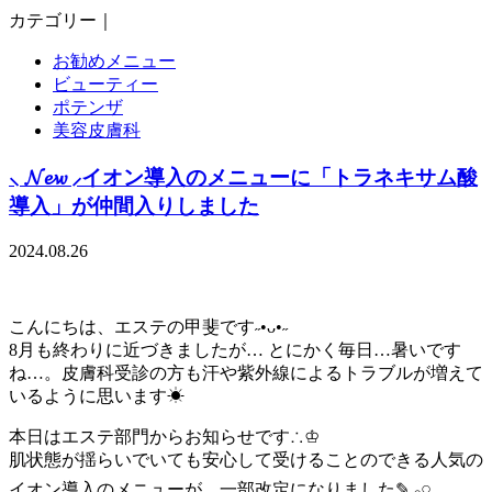
カテゴリー｜
お勧めメニュー
ビューティー
ポテンザ
美容皮膚科
⸜ 𝓝𝓮𝔀 ⸝イオン導入のメニューに「トラネキサム酸
導入」が仲間入りしました
2024.08.26
こんにちは、エステの甲斐です˶•ᴗ•˶
8月も終わりに近づきましたが… とにかく毎日…暑いです
ね…。皮膚科受診の方も汗や紫外線によるトラブルが増えて
いるように思います☀︎
本日はエステ部門からお知らせです∴♔
肌状態が揺らいでいても安心して受けることのできる人気の
イオン導入のメニューが、一部改定になりました✎𓈒𓂂𓏸