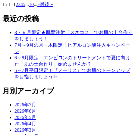
1 / 11
1
2
3
4
5
...
10
...
»
最後 »
最近の投稿
8・９月限定★肌育注射「スネコス」でお肌の土台作り
をしましょう！
7月～9月の月・木限定！ヒアルロン酸注入キャンペー
ン
6～8月限定！エンビロンのトリートメントで夏に向け
た「肌の土台作り」始めませんか？
5～7月平日限定！『ノーリス』でお肌のトーンアップ
を目指しましょう✨
月別アーカイブ
2026年7月
2026年6月
2026年5月
2026年4月
2026年3月