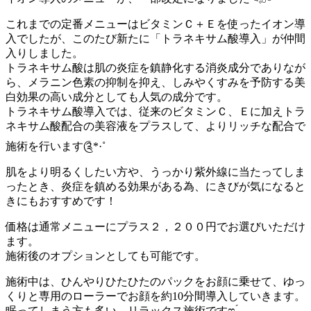
これまでの定番メニューはビタミンＣ＋Ｅを使ったイオン導
入でしたが、このたび新たに「トラネキサム酸導入」が仲間
入りしました。
トラネキサム酸は肌の炎症を鎮静化する消炎成分でありなが
ら、メラニン色素の抑制を抑え、しみやくすみを予防する美
白効果の高い成分としても人気の成分です。
トラネキサム酸導入では、従来のビタミンＣ、Ｅに加えトラ
ネキサム酸配合の美容液をプラスして、よりリッチな配合で
施術を行います༊*·˚
肌をより明るくしたい方や、うっかり紫外線に当たってしま
ったとき、炎症を鎮める効果がある為、にきびが気になると
きにもおすすめです！
価格は通常メニューにプラス２，２００円でお選びいただけ
ます。
施術後のオプションとしても可能です。
施術中は、ひんやりひたひたのパックをお顔に乗せて、ゆっ
くりと専用のローラーでお顔を約10分間導入していきます。
眠ってしまう方も多い、リラックス施術ですෆ ̖́-‬