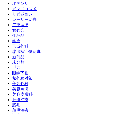
ポテンザ
メンズコスメ
リビジョン
レーザー治療
二重埋没
勉強会
化粧品
学会
形成外科
患者様症例写真
新商品
未分類
毛穴
眼瞼下垂
紫外線対策
美容外科
美容点滴
美容皮膚科
肝斑治療
脱毛
薄毛治療