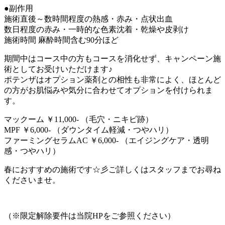
●副作用
施術直後～数時間程度の熱感・赤み・点状出血
数日程度の赤み・一時的な色素沈着・乾燥や皮剥け
施術時間 麻酔時間含む90分ほど
期間中はコース中の方もコースを消化せず、キャンペーン施
術としてお受けいただけます♪
ポテンザはオプション薬剤との相性も非常によく、ほとんど
の方がお肌悩みや気分に合わせてオプションを付けられま
す。
マックーム ￥11,000- （毛穴・ニキビ跡）
MPF ￥6,000- （ダウンタイム軽減・つやハリ）
ファーミングセラムAC ￥6,000- （エイジングケア・透明
感・つやハリ）
春におすすめの施術です☆彡ご詳しくはスタッフまでお尋ね
くださいませ。
（※限定解除要件は当院HPをご参照ください）