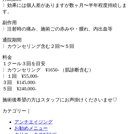
〉効果には個人差がありますが数ヶ月〜半年程度持続しま
す。
副作用
〉注射時の痛み、施術ごの赤みや・腫れ、内出血等
通院期間
〉カウンセリング含む２回〜５回
料金
１クール３回を目安
〉カウンセリング ¥1650- （肌診断含む）
〉１回 ¥55,000-
３回 ¥145,000-
５回 ¥240,000-
施術後希望の方はスタッフにお声掛けくださいませ♡
カテゴリー｜
アンチエイジング
お勧めメニュー