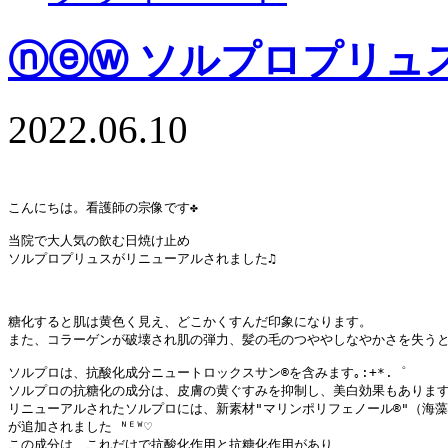
ⓝⓔⓦ ソルプロプリュス
2022.06.10
こんにちは。看護師の宗像です✤

当院で大人気の飲む日焼け止め

ソルプロプリュスがリニューアルされました♫

糖化すると肌は黄色く見え、どこかくすんだ印象になります。

また、コラーゲンが破壊され肌の弾力、髪の毛のつややしなやかさを失うと言
ソルプロは、抗酸化成分ニュートロックスサン®️を含みます｡:+*.゜

ソルプロの抗糖化の成分は、皮膚の黄ぐすみを抑制し、美白効果もあります
リニューアルされたソルプロには、新素材"マリンポリフェノール®"（海藻
が追加されました ᴺᴱᵂ♡

この成分は、これだけで抗酸化作用と抗糖化作用があり、
