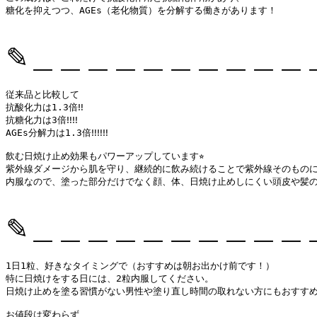
糖化を抑えつつ、AGEs（老化物質）を分解する働きがあります！

✎︎＿＿＿＿＿＿＿＿＿＿
従来品と比較して

抗酸化力は1.3倍‼︎

抗糖化力は3倍‼︎‼︎

AGEs分解力は1.3倍‼︎‼︎‼︎

飲む日焼け止め効果もパワーアップしています⭐︎

紫外線ダメージから肌を守り、継続的に飲み続けることで紫外線そのものに
内服なので、塗った部分だけでなく顔、体、日焼け止めしにくい頭皮や髪の毛
✎︎＿＿＿＿＿＿＿＿＿＿
1日1粒、好きなタイミングで（おすすめは朝お出かけ前です！）

特に日焼けをする日には、2粒内服してください。

日焼け止めを塗る習慣がない男性や塗り直し時間の取れない方にもおすすめです
お値段は変わらず、
