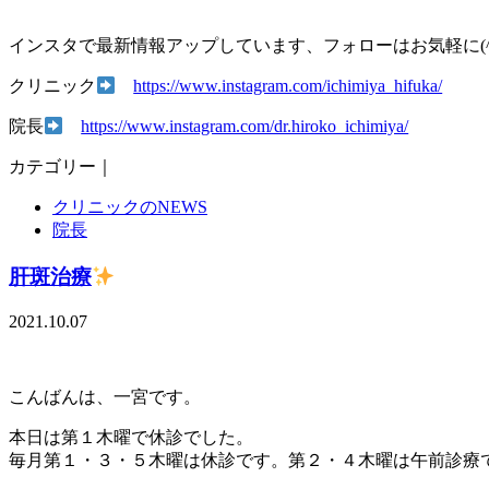
インスタで最新情報アップしています、フォローはお気軽に(^
クリニック
https://www.instagram.com/ichimiya_hifuka/
院長
https://www.instagram.com/dr.hiroko_ichimiya/
カテゴリー｜
クリニックのNEWS
院長
肝斑治療
2021.10.07
こんばんは、一宮です。
本日は第１木曜で休診でした。
毎月第１・３・５木曜は休診です。第２・４木曜は午前診療