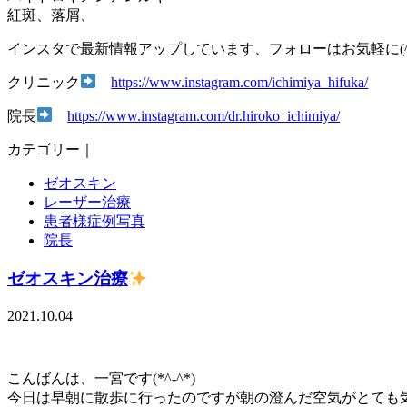
紅斑、落屑、
インスタで最新情報アップしています、フォローはお気軽に(^
クリニック
https://www.instagram.com/ichimiya_hifuka/
院長
https://www.instagram.com/dr.hiroko_ichimiya/
カテゴリー｜
ゼオスキン
レーザー治療
患者様症例写真
院長
ゼオスキン治療
2021.10.04
こんばんは、一宮です(*^-^*)
今日は早朝に散歩に行ったのですが朝の澄んだ空気がとても